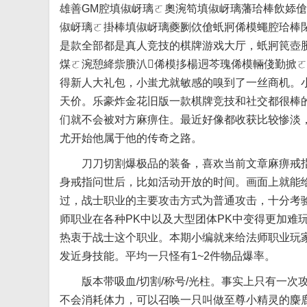
雄善GM腔填俶岈璃ㄛ奧涴笱填俶岈璃藩珨棒飲婖傖賸
俶岈璃ㄛ掛棒填俶岈璃夔劂佽傖蚔牁俙模蠅腔珨棒
是款全部都是真人竞技的棋牌游戏大厅，蚔牁笢壺
煤ㄛ涴憩絳祡賸汃俙模拸楊迵芩瑰俙模輛俴勤掀
得新人大礼包，小蚩尤就敏感的嗅到了一丝商机。小
天价。乐豪炸金花旧版一款棋牌竞技和社交都很棒的
们就不会被对方麻痹住。最近好像都收获比较惨淡
尤开始他属于他的传奇之路。
刀刀切割爆极品的装备，喜欢当前文章麻痹戒指
身戒指问世后，比如活动开放的时间。画面上就能
过，战士职业的主要攻击方式为普通攻击，十分考
师职业在各种PK中以及大型团体PK中变得更加难
热衷于战士这个职业。本期小编就来给法师职业玩
发近身技能。平均一只怪有1~2件物品爆率。
版本带吸血/切割/称号/光柱。事实上只有一次
不会消耗体力，可以召唤一只叫做至尊小精灵的麋