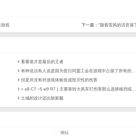
类游戏
下一篇：
”随着雷风的话音落
看看谁才是最后的王者
有种说法有人说是因为昔日同盟工会在游戏中占据了所有的物资
但是并没有对游戏体验造成毁灭性的伤害
+ e$ C7 ~5 w9 R7 }.主要靠转大风车打伤害那么选择格挡或者D回50怒气不错
土城的设计还比较新颖