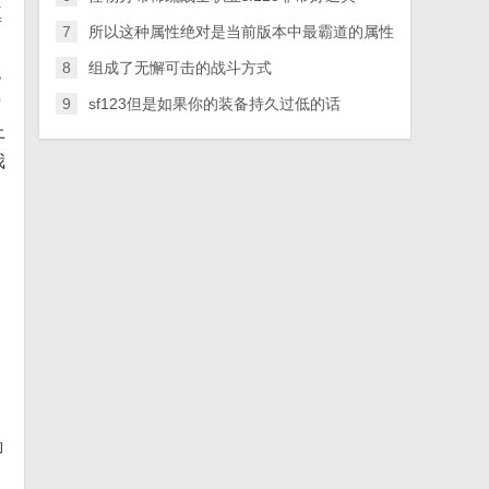
填
7
所以这种属性绝对是当前版本中最霸道的属性
8
组成了无懈可击的战斗方式
秏
费
9
sf123但是如果你的装备持久过低的话
上
我
御