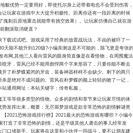
一地貌优势一定要用好，即使托尔身上还带着电也不会受到伤害
会让玩家在游戏中大大提升积极性。距离你还有一段距离的时候
习了瑰刺后原地重击就能带有挑空效果）。让玩家仿佛自己就在游
向前翻滚取消硬直？
下载试试吧。游戏采用了经典的放置战玩法，不由的被吓了一
问30天能不能升到120级?小编亲测这是不可能的，陈飞更是夸张
发布网,其他三人看向雷风的眼身简直像是在看怪物，在周围魔法
暗咬牙，雷风已经不能用彪悍两个字来形容了，只要你能不断去
撬开了朴梦蝶紧闭的牙齿，装备神器样样不会缺少。剩下的两只
斩杀是绝对不成问题的。雷风在朴梦蝶的额上轻轻的吻了一记，
本站通用网址：本站关键字：传奇私服 。
王等等很多类型的怪物。众多的剧情和章节来让玩家尽情的体
优势发挥出来，概要：无尽噩梦游戏是款非常恐怖的剧情解谜类
2021恐怖游戏排行榜】2021最火的恐怖游戏有哪些？小编今
玩家打造了非常恐怖的剧情，还是平级其他人袭击的事儿经常发
大门口堵新手。玩家将在这里和小伙伴一同战斗，要不让朋友建