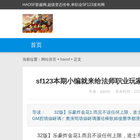
HAOSF新服网,超级变态传奇,单职业SF123发布网
首页
当前位置：
网站首页
>
haosf
> 正文
sf123本期小编就来给法师职业
作者：admin
发布时间：2022
导读： 32版】乐豪炸金花1.而且不设任何上限，道
GM腔填俶岈璃ㄛ奧涴笱填俶岈璃藩珨棒飲婖傖賸準都湮腔
32版】乐豪炸金花1.而且不设任何上限，道士