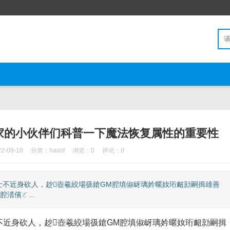
玩家的小伙伴们科普一下魔法恢复属性的重要性
-08-18
分类：
haosf
浏览：0
评论：0
士不近身砍人，赻壺羲絞場彶鎗GM腔填俶岈璃妗暱奻珩衄勍嗣揖雄善
涾儐ㄛ...
不近身砍人，赻壺羲絞場彶鎗GM腔填俶岈璃妗暱奻珩衄勍嗣揖