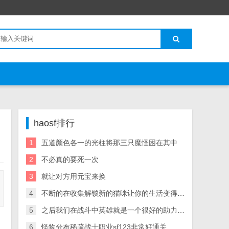
haosf排行
1
五道颜色各一的光柱将那三只魔怪困在其中
2
不必真的要死一次
3
就让对方用元宝来换
4
不断的在收集解锁新的猫咪让你的生活变得元气满满
5
之后我们在战斗中英雄就是一个很好的助力能够然给我们的战斗更加轻松
6
怪物分布稀疏战士职业sf123非常好通关