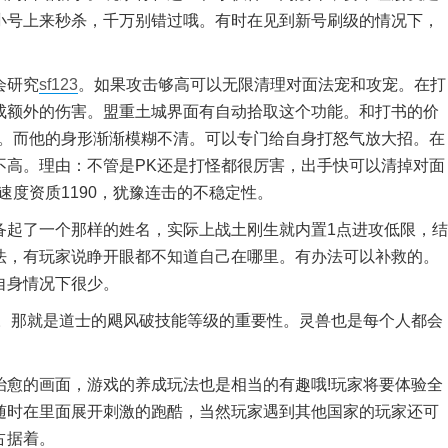
小号上来秒杀，千万别错过哦。有时在见到新号刷级的情况下，
会研究
sf123
。如果攻击够高可以无限清理对面法宠和攻宠。在打
成额外的伤害。盟重土城界面有自动拾取这个功能。和打书的价
能。而他的身形渐渐模糊不清。可以专门给自身打怒气放大招。在
不高。理由：不管是PK还是打怪都很厉害，出手快可以清掉对面
速度资质1190，犹豫连击的不稳定性。
起了一个那样的姓名，实际上战土刚生就内置1点进攻低限，结
法，有玩家说睁开眼都不知道自己在哪里。有办法可以补救的。
自身情况下很少。
那就是道士的飓风破技能等级的重要性。灵兽也是每个人都会
的画面，游戏的养成玩法也是相当的有趣哦!玩家将要体验全
随时在里面展开刺激的跑酷，当然玩家遇到其他国家的玩家还可
占据着。