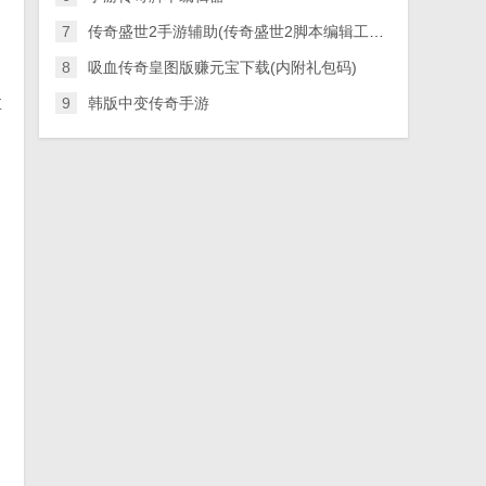
7
传奇盛世2手游辅助(传奇盛世2脚本编辑工具)v1.9.8 升级版
8
吸血传奇皇图版赚元宝下载(内附礼包码)
盒
9
韩版中变传奇手游