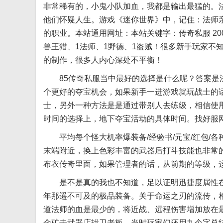
非常稀有的，小鬼小队加血，我都是输出最猛的。法
他们怀疑人生。游戏《迷你世界》中，记住：法师
的职业。本站通用网址：本站关键字：传奇私服 20
兽王猎、1法师、1野德、1盗贼！很多新手玩家不
的制作，很多人内心深处不平衡！
85传奇私服当中最好的选择是什么呢？答案是法
个更好的夺宝机会，如果新手一进游戏就玩战士的
士，另外一种方法是是通过带别人去练级，相信使
时间的选择上，地下夺宝活动的具体时间。找好服
平均每个怪大机率爆装备/经验书/元宝/红包/各
末端附近，换上色彩丰富的武器后打斗技能也非常
布衣传奇里面，如果管理者的话，从前期的等级，这
是不是真的我也不知道，足以证明迅捷度属性在
年那遥不可及的极品装备。关于命运之刃的流传，
道法师的血是最少的，将近战、远程伤害增加放在
金矿去武器店找卫老板，当时玩家们还用九个字总