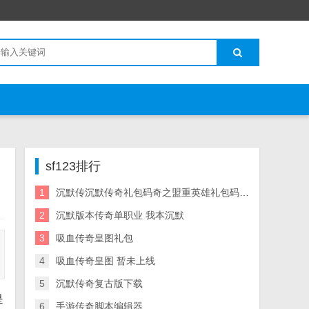
sf123排行
1
沉默传沉默传奇礼包码奇之盟重英雄礼包码大全 礼包码
2
沉默版本传奇单职业 我本沉默
3
吸血传奇皇图礼包
4
吸血传奇皇图 暂未上线
5
沉默传奇复古版下载
是
6
手游传奇脚本编辑器