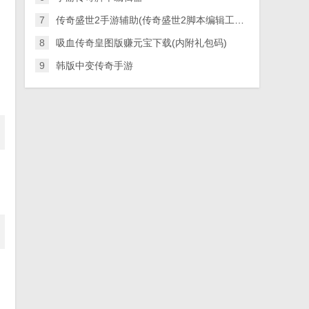
7
传奇盛世2手游辅助(传奇盛世2脚本编辑工具)v1.9.8 升级版
8
吸血传奇皇图版赚元宝下载(内附礼包码)
9
韩版中变传奇手游