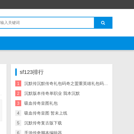
sf123排行
1
沉默传沉默传奇礼包码奇之盟重英雄礼包码大全 礼包码
2
沉默版本传奇单职业 我本沉默
3
吸血传奇皇图礼包
4
吸血传奇皇图 暂未上线
5
沉默传奇复古版下载
6
手游传奇脚本编辑器