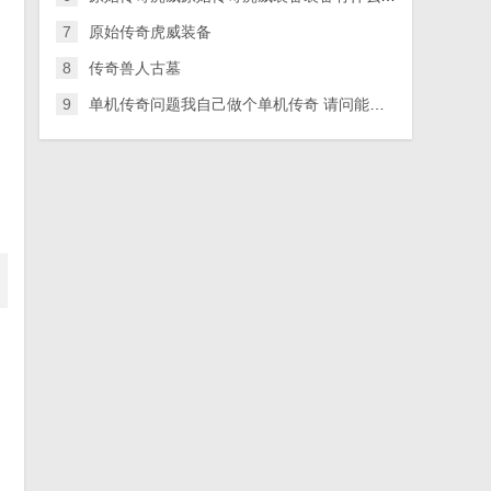
7
原始传奇虎威装备
8
传奇兽人古墓
9
单机传奇问题我自己做个单机传奇 请问能帮帮我吗