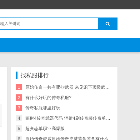
找私服排行
1
原始传奇一共有哪些武器 来见识下顶级武器的风采
2
有什么好玩的传奇私服?
3
传奇私服哪里好玩
4
辐射4传奇武器代码 辐射4刷传奇装传奇单机添加装备备方法
5
超变态单职业高爆版
6
原始传奇虎威原始传奇虎威装备装备有什么用？