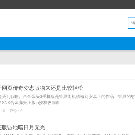
开网页传奇变态版物来还是比较轻松
到影响。合金弹头3手机版是经典街机移植到安卓上的作品，经典的射
NK合金弹头正版ip授权改编而...
：0
评论：0
态版昏地暗日月无光